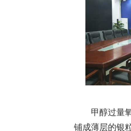
甲醇过量氧化
铺成薄层的银