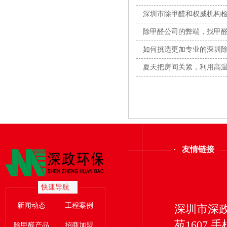
全闭
深圳市除甲醛和权威机构
除甲醛公司的弊端，找甲
素？
如何挑选更加专业的深圳
夏天把房间关紧，利用高
友情链接
快速导航
新闻动态
工程案例
深圳市深
苑1607 手
除甲醛产品
招商加盟