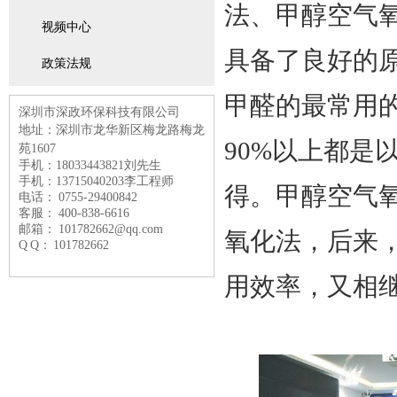
法、甲醇空气
视频中心
具备了良好的
政策法规
甲醛的最常用的
深圳市深政环保科技有限公司
地址：深圳市龙华新区梅龙路
梅龙
90%以上都是
苑1607
手机：18033443821刘先生
手机：13715040203李工程师
得。甲醇空气
电话： 0755-29400842
客服： 400-838-6616
邮箱： 101782662@qq.com
氧化法，后来
Q Q： 101782662
用效率，又相