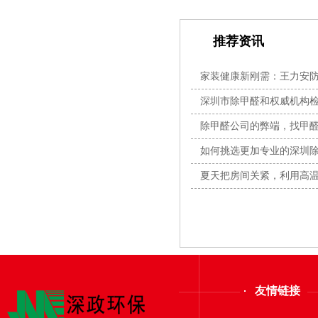
推荐资讯
家装健康新刚需：王力安防
全闭
深圳市除甲醛和权威机构
除甲醛公司的弊端，找甲
素？
如何挑选更加专业的深圳
夏天把房间关紧，利用高
友情链接