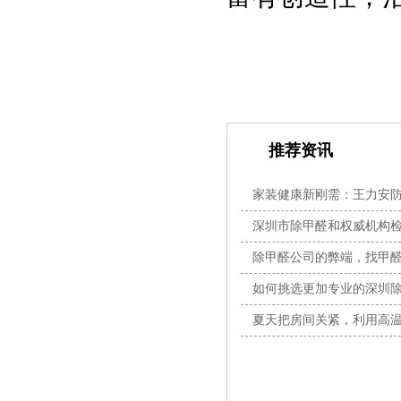
推荐资讯
家装健康新刚需：王力安防
全闭
深圳市除甲醛和权威机构
除甲醛公司的弊端，找甲
素？
如何挑选更加专业的深圳
夏天把房间关紧，利用高