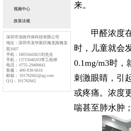
来。
视频中心
政策法规
甲醛浓度在每立方
深圳市深政环保科技有限公司
地址：深圳市龙华新区梅龙路
梅龙
时，儿童就会
苑1607
手机：18033443821刘先生
手机：13715040203李工程师
0.1mg/m3
电话： 0755-29400842
客服： 400-838-6616
邮箱： 101782662@qq.com
刺激眼睛，引起
Q Q： 101782662
或疼痛。浓度
喘甚至肺水肿；